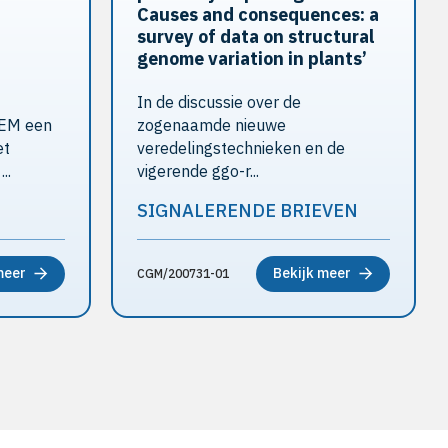
Causes and consequences: a
survey of data on structural
genome variation in plants’
In de discussie over de
GEM een
zogenaamde nieuwe
et
veredelingstechnieken en de
..
vigerende ggo-r...
SIGNALERENDE BRIEVEN
meer
Bekijk meer
CGM/200731-01