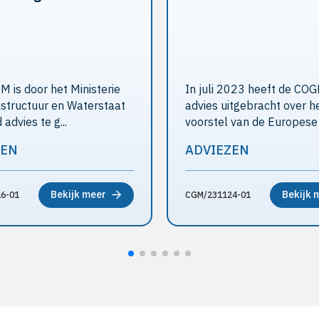
 is door het Ministerie
In juli 2023 heeft de CO
astructuur en Waterstaat
advies uitgebracht over h
advies te g...
voorstel van de Europese .
ZEN
ADVIEZEN
Bekijk meer
Bekijk 
6-01
CGM/231124-01