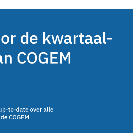
oor de kwartaal-
van COGEM
up-to-date over alle
n de COGEM