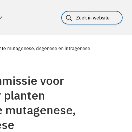
hte mutagenese, cisgenese en intragenese
missie voor
 planten
e mutagenese,
ese