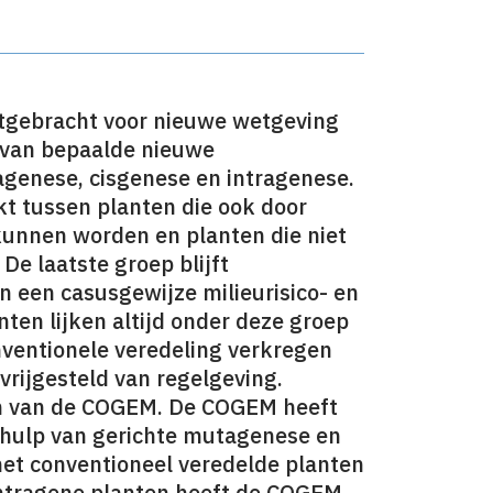
itgebracht voor nieuwe wetgeving
p van bepaalde nieuwe
agenese, cisgenese en intragenese.
kt tussen planten die ook door
kunnen worden en planten die niet
De laatste groep blijft
 een casusgewijze milieurisico- en
ten lijken altijd onder deze groep
nventionele veredeling verkregen
rijgesteld van regelgeving.
ezen van de COGEM. De COGEM heeft
ehulp van gerichte mutagenese en
 met conventioneel veredelde planten
intragene planten heeft de COGEM