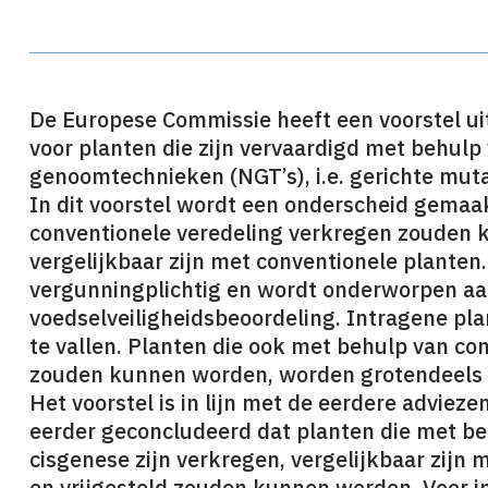
De Europese Commissie heeft een voorstel u
voor planten die zijn vervaardigd met behul
genoomtechnieken (NGT’s), i.e. gerichte mut
In dit voorstel wordt een onderscheid gemaa
conventionele veredeling verkregen zouden 
vergelijkbaar zijn met conventionele planten. 
vergunningplichtig en wordt onderworpen aan
voedselveiligheidsbeoordeling. Intragene plan
te vallen. Planten die ook met behulp van co
zouden kunnen worden, worden grotendeels v
Het voorstel is in lijn met de eerdere advi
eerder geconcludeerd dat planten die met b
cisgenese zijn verkregen, vergelijkbaar zijn
en vrijgesteld zouden kunnen worden. Voor 