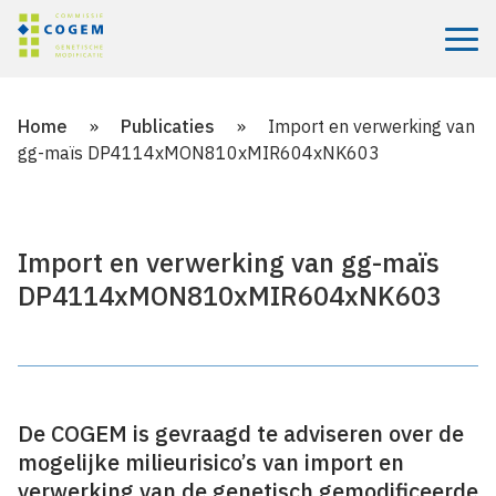
Menu
Home
»
Publicaties
»
Import en verwerking van
gg-maïs DP4114xMON810xMIR604xNK603
Import en verwerking van gg-maïs
DP4114xMON810xMIR604xNK603
De COGEM is gevraagd te adviseren over de
mogelijke milieurisico’s van import en
verwerking van de genetisch gemodificeerde