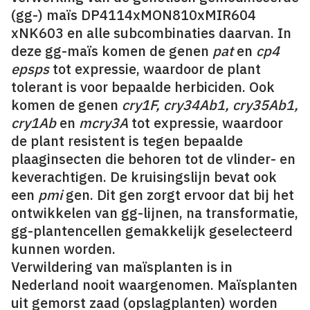
(gg-) maïs DP4114xMON810xMIR604
xNK603 en alle subcombinaties daarvan. In
deze gg-maïs komen de genen
pat
en
cp4
epsps
tot expressie, waardoor de plant
tolerant is voor bepaalde herbiciden. Ook
komen de genen
cry1F, cry34Ab1, cry35Ab1,
cry1Ab
en
mcry3A
tot expressie, waardoor
de plant resistent is tegen bepaalde
plaaginsecten die behoren tot de vlinder- en
keverachtigen. De kruisingslijn bevat ook
een
pmi
gen. Dit gen zorgt ervoor dat bij het
ontwikkelen van gg-lijnen, na transformatie,
gg-plantencellen gemakkelijk geselecteerd
kunnen worden.
Verwildering van maïsplanten is in
Nederland nooit waargenomen. Maïsplanten
uit gemorst zaad (opslagplanten) worden