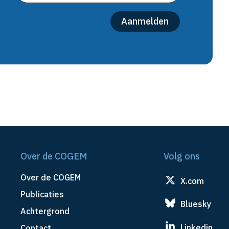
Over de COGEM
Volg ons
Over de COGEM
X.com
Publicaties
Bluesky
Achtergrond
Linkedin
Contact