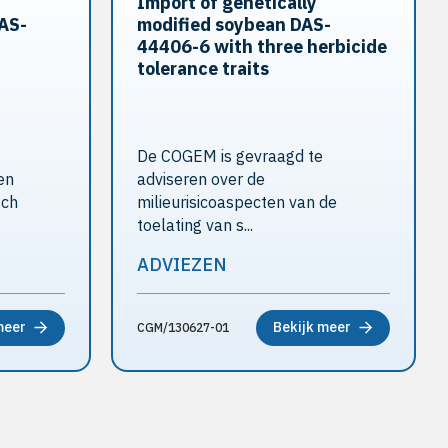
Import of genetically
DAS-
modified soybean DAS-
44406-6 with three herbicide
tolerance traits
De COGEM is gevraagd te
en
adviseren over de
sch
milieurisicoaspecten van de
toelating van s...
ADVIEZEN
meer
Bekijk meer
CGM/130627-01