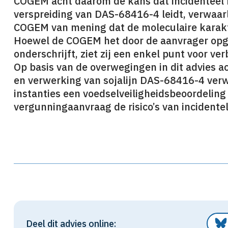
COGEM acht daarom de kans dat incidenteel 
verspreiding van DAS-68416-4 leidt, verwaarl
COGEM van mening dat de moleculaire karakte
Hoewel de COGEM het door de aanvrager opges
onderschrijft, ziet zij een enkel punt voor ver
Op basis van de overwegingen in dit advies a
en verwerking van sojalijn DAS-68416-4 ver
instanties een voedselveiligheidsbeoordeling
vergunningaanvraag de risico’s van incidente
Deel dit advies online: