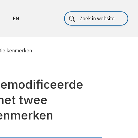
EN
ntie kenmerken
gemodificeerde
met twee
kenmerken