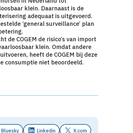
morsen in Nederland tot
oosbaar klein. Daarnaast is de
risering adequaat is uitgevoerd.
telde ‘general surveillance’ plan
betering.
cht de COGEM de risico’s van import
waarloosbaar klein. Omdat andere
 uitvoeren, heeft de COGEM bij deze
le consumptie niet beoordeeld.
Bluesky
Linkedin
X.com