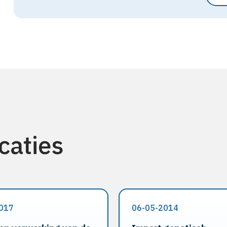
caties
017
06-05-2014