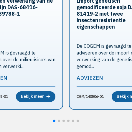
en verwerking van de
Import genetisch
lijn DAS-68416-
gemodificeerde soja 
89788-1
81419-2 met twee
insectenresistentie
eigenschappen
De COGEM is gevraagd te
 is gevraagd te
adviseren over de import 
 over de milieurisico’s van
verwerking van de geneti
 verwerki...
gemod...
ZEN
ADVIEZEN
Bekijk meer
Bekijk 
8-01
CGM/140506-01