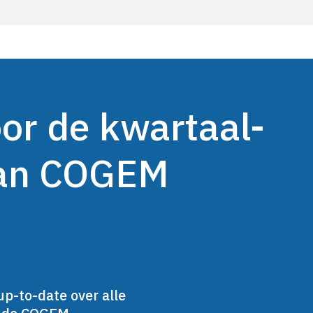
oor de kwartaal-
van COGEM
up-to-date over alle