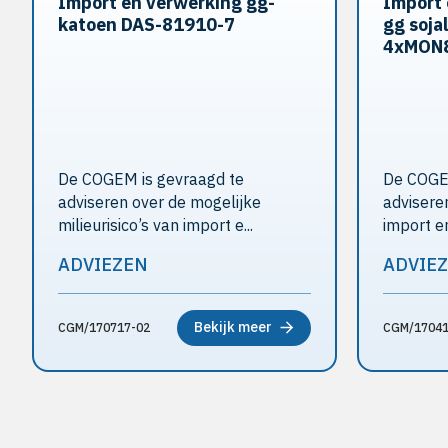
Import en verwerking gg-
Import 
katoen DAS-81910-7
gg soja
4xMON
De COGEM is gevraagd te
De COGEM
adviseren over de mogelijke
adviseren
milieurisico’s van import e...
import en
ADVIEZEN
ADVIE
Bekijk meer
CGM/170717-02
CGM/17041