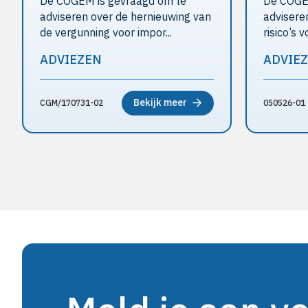
De COGEM is gevraagd om te
De COGEM
adviseren over de hernieuwing van
advisere
de vergunning voor impor...
risico’s 
ADVIEZEN
ADVIE
Bekijk meer
CGM/170731-02
050526-01