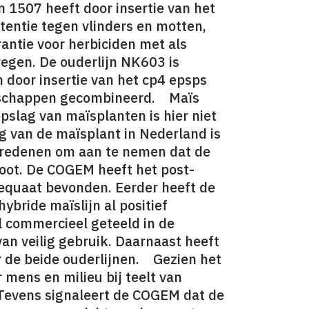
n 1507 heeft door insertie van het
stentie tegen vlinders en motten,
antie voor herbiciden met als
gen. De ouderlijn NK603 is
n door insertie van het cp4 epsps
genschappen gecombineerd. Maïs
slag van maïsplanten is hier niet
 van de maïsplant in Nederland is
 redenen om aan te nemen dat de
root. De COGEM heeft het post-
equaat bevonden. Eerder heeft de
bride maïslijn al positief
 commercieel geteeld in de
an veilig gebruik. Daarnaast heeft
r de beide ouderlijnen. Gezien het
 mens en milieu bij teelt van
 Tevens signaleert de COGEM dat de