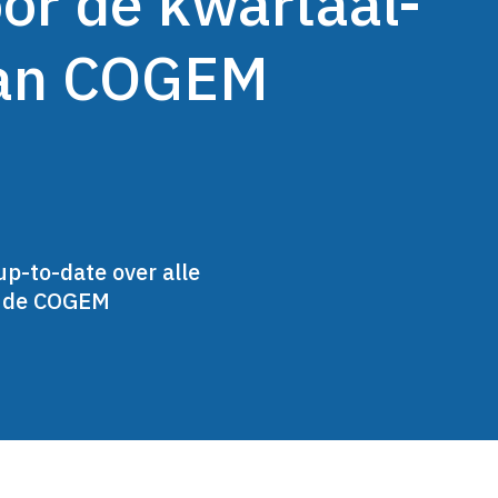
oor de kwartaal-
van COGEM
up-to-date over alle
n de COGEM