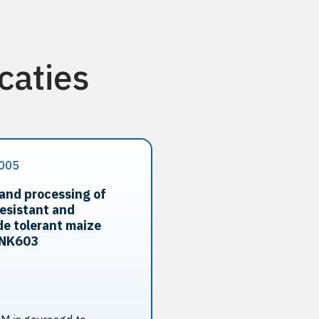
caties
005
and processing of
resistant and
de tolerant maize
 NK603