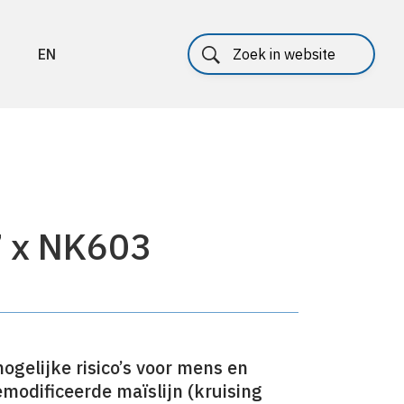
EN
7 x NK603
gelijke risico’s voor mens en
emodificeerde maïslijn (kruising