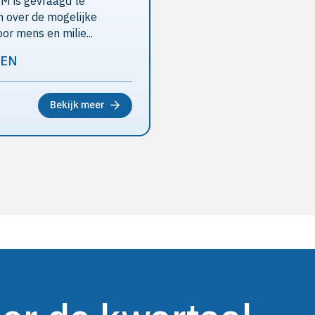
 is gevraagd te
n over de mogelijke
voor mens en milie...
ZEN
Bekijk meer