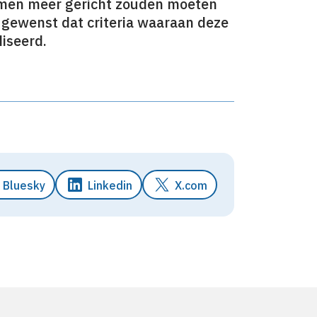
ismen meer gericht zouden moeten
t gewenst dat criteria waaraan deze
iseerd.
Bluesky
Linkedin
X.com