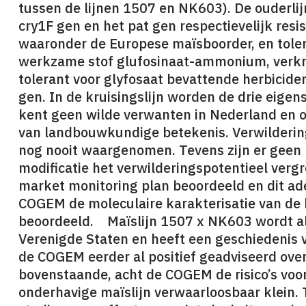
tussen de lijnen 1507 en NK603). De ouderlij
cry1F gen en het pat gen respectievelijk resi
waaronder de Europese maïsboorder, en toler
werkzame stof glufosinaat-ammonium, verkre
tolerant voor glyfosaat bevattende herbicide
gen. In de kruisingslijn worden de drie ei
kent geen wilde verwanten in Nederland en op
van landbouwkundige betekenis. Verwildering
nog nooit waargenomen. Tevens zijn er geen
modificatie het verwilderingspotentieel verg
market monitoring plan beoordeeld en dit ad
COGEM de moleculaire karakterisatie van de hy
beoordeeld. Maïslijn 1507 x NK603 wordt al
Verenigde Staten en heeft een geschiedenis v
de COGEM eerder al positief geadviseerd ove
bovenstaande, acht de COGEM de risico’s voor
onderhavige maïslijn verwaarloosbaar klein.