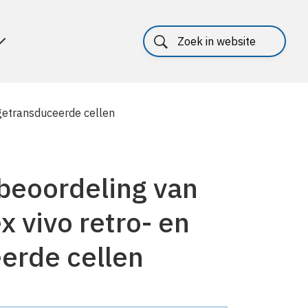
l getransduceerde cellen
obeoordeling van
x vivo retro- en
eerde cellen