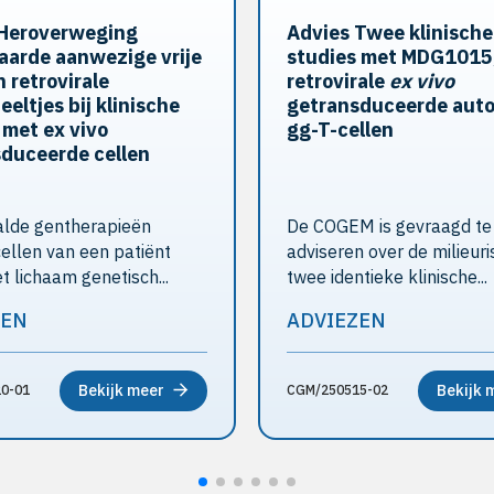
 Heroverweging
Advies Twee klinische
arde aanwezige vrije
studies met MDG1015
n retrovirale
retrovirale
ex vivo
eeltjes bij klinische
getransduceerde auto
 met ex vivo
gg-T-cellen
duceerde cellen
alde gentherapieën
De COGEM is gevraagd te
ellen van een patiënt
adviseren over de milieuri
t lichaam genetisch...
twee identieke klinische...
ZEN
ADVIEZEN
Bekijk meer
Bekijk 
0-01
CGM/250515-02