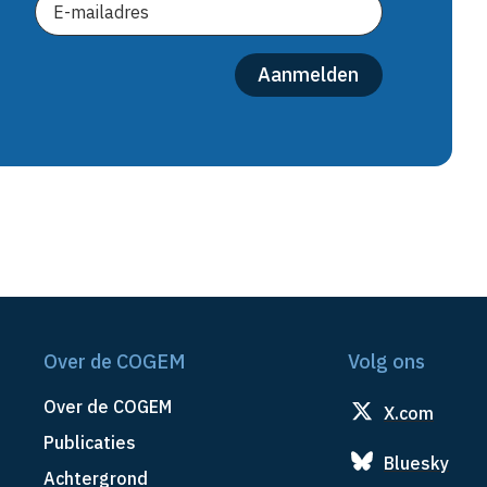
Over de COGEM
Volg ons
Over de COGEM
X.com
Publicaties
Bluesky
Achtergrond