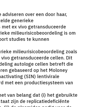
adviseren over een door haar,
telde generieke
es met ex vivo getransduceerde
ieke milieurisicobeoordeling is om
oort studies te kunnen
eke milieurisicobeoordeling zoals
x vivo getransduceerde cellen. Dit
eling autologe cellen betreft die
oren gebaseerd op het Moloney
ctivating (SIN) lentivirale
rd met een productiesysteem van
het van belang dat (i) het gebruikte
taat zijn de replicatiedeficiënte