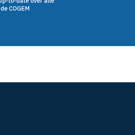
up-to-date over alle
n de COGEM