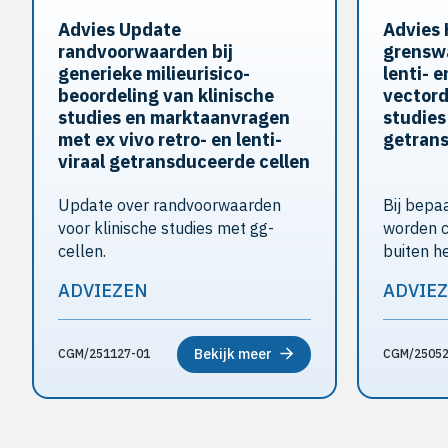
Advies Update
Advies
randvoorwaarden bij
grenswa
generieke milieurisico­
lenti- e
beoordeling van klinische
vectord
studies en marktaanvragen
studies
met ex vivo retro- en lenti­
getrans
viraal getransduceerde cellen
Update over rand­voor­waar­den
Bij bepa
voor klinische stu­dies met gg-
worden c
cellen.
buiten he
ADVIEZEN
ADVIE
Bekijk meer
CGM/251127-01
CGM/25052