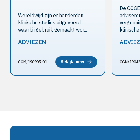
De COGEM
Wereldwijd zijn er honderden
advisere
klinische studies uitgevoerd
vergunni
waarbij gebruik gemaakt wor...
klinische 
ADVIEZEN
ADVIE
Bekijk meer
CGM/190905-01
CGM/19042