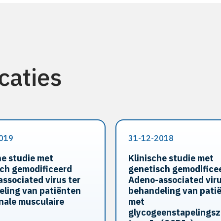
caties
019
31-12-2018
he studie met
Klinische studie met
ch gemodificeerd
genetisch gemodifice
ssociated virus ter
Adeno-associated viru
ling van patiënten
behandeling van pati
nale musculaire
met
glycogeenstapelingsz