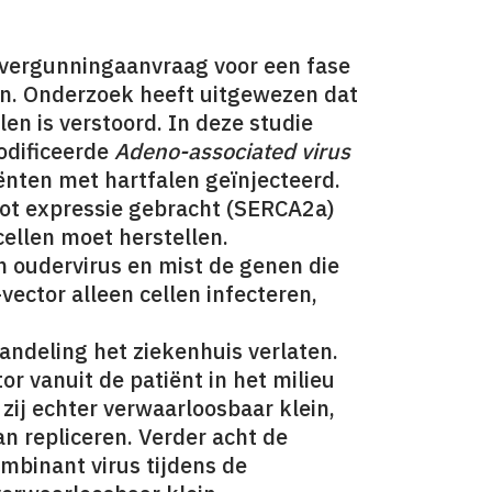
 vergunningaanvraag voor een fase
len. Onderzoek heeft uitgewezen dat
len is verstoord. In deze studie
odificeerde
Adeno-associated virus
ënten met hartfalen geïnjecteerd.
 tot expressie gebracht (SERCA2a)
cellen moet herstellen.
n oudervirus en mist de genen die
-vector alleen cellen infecteren,
ndeling het ziekenhuis verlaten.
 vanuit de patiënt in het milieu
 zij echter verwaarloosbaar klein,
an repliceren. Verder acht de
binant virus tijdens de