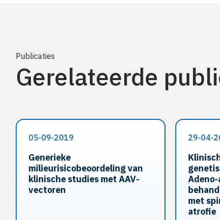
Publicaties
Gerelateerde publi
05-09-2019
29-04-2
Generieke
Klinisc
milieurisicobeoordeling van
genetis
klinische studies met AAV-
Adeno-a
vectoren
behande
met spi
atrofie