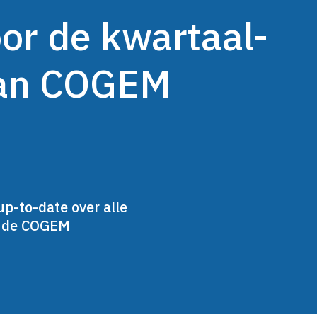
oor de kwartaal-
van COGEM
up-to-date over alle
n de COGEM