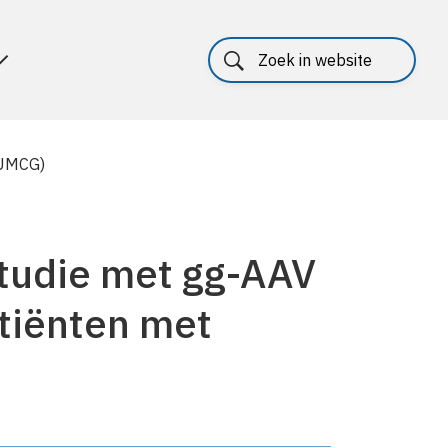
(UMCG)
studie met gg-AAV
atiënten met