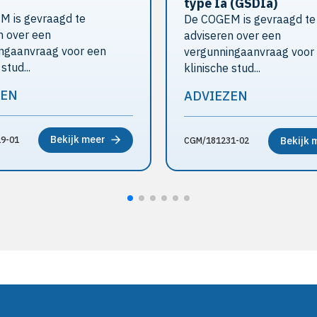
type Ia (GSDIa)
 is gevraagd te
De COGEM is gevraagd te
n over een
adviseren over een
ngaanvraag voor een
vergunningaanvraag voor
stud...
klinische stud...
ZEN
ADVIEZEN
Bekijk meer
9-01
Bekijk 
CGM/181231-02