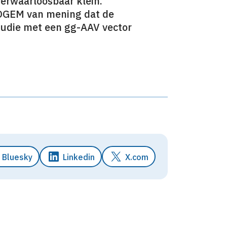
verwaarloosbaar klein.
COGEM van mening dat de
studie met een gg-AAV vector
Bluesky
Linkedin
X.com