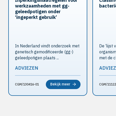
Inperkingsmaatregelen voor
Classif
werkzaamheden met gg-
bacteri
geleedpotigen onder
‘ingeperkt gebruik’
In Nederland vindt onderzoek met
De ‘lijst
genetisch gemodificeerde (gg-)
organisme
geleedpotigen plaats ...
met de cla
ADVIEZEN
ADVIE
Bekijk meer
CGM/130416-01
CGM/11122