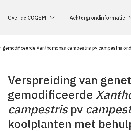
Over de COGEM
Achtergrondinformatie
ch gemodificeerde Xanthomonas campestris pv campestris o
Verspreiding van gene
gemodificeerde
Xanth
campestris
pv
campest
koolplanten met behu