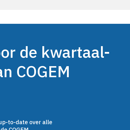
oor de kwartaal-
van COGEM
up-to-date over alle
n de COGEM