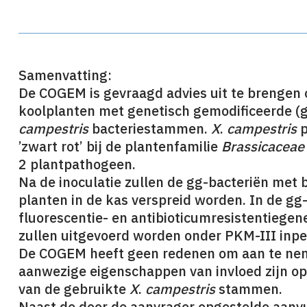
Samenvatting:
De COGEM is gevraagd advies uit te brengen 
koolplanten met genetisch gemodificeerde (g
campestris
bacteriestammen.
X
.
campestris
’zwart rot’ bij de plantenfamilie
Brassicacea
2 plantpathogeen.
Na de inoculatie zullen de gg-bacteriën met
planten in de kas verspreid worden. In de gg
fluorescentie- en antibioticumresistentieg
zullen uitgevoerd worden onder PKM-III inpe
De COGEM heeft geen redenen om aan te nem
aanwezige eigenschappen van invloed zijn op
van de gebruikte
X
.
campestris
stammen.
Naast de door de aanvrager opgestelde aanvu