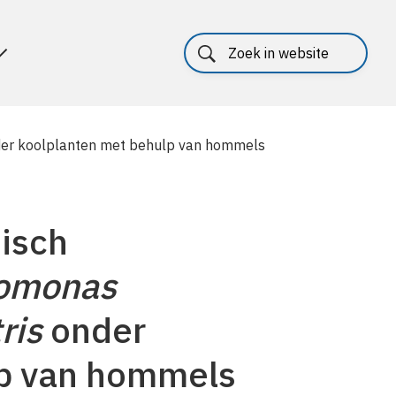
nder koolplanten met behulp van hommels
tisch
omonas
ris
onder
lp van hommels