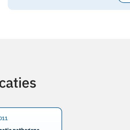
caties
011