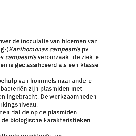
over de inoculatie van bloemen van
g-)
Xanthomonas campestris
pv
pv
campestris
veroorzaakt de ziekte
e
en is geclassificeerd als een klasse
 behulp van hommels naar andere
-bacteriën zijn plasmiden met
enen ingebracht. De werkzaamheden
rkingsniveau.
en dat de op de plasmiden
 de biologische karakteristieken
llende inrichtings- en