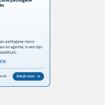
icatie pathogene
ën
 van pathogene micro-
n en agentia’ is een lijst
ssificati...
ZEN
Bekijk meer
0-03