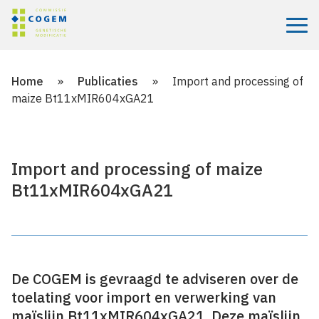
Menu
Home
»
Publicaties
»
Import and processing of
maize Bt11xMIR604xGA21
Import and processing of maize
Bt11xMIR604xGA21
De COGEM is gevraagd te adviseren over de
toelating voor import en verwerking van
maïslijn Bt11xMIR604xGA21. Deze maïslijn