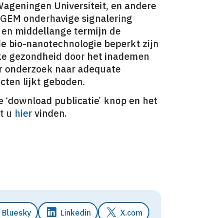
 Wageningen Universiteit, en andere
COGEM onderhavige signalering
te en middellange termijn de
de bio-nanotechnologie beperkt zijn
jke gezondheid door het inademen
der onderzoek naar adequate
cten lijkt geboden.
 ‘download publicatie’ knop en het
t u
hier
vinden.
Bluesky
Linkedin
X.com