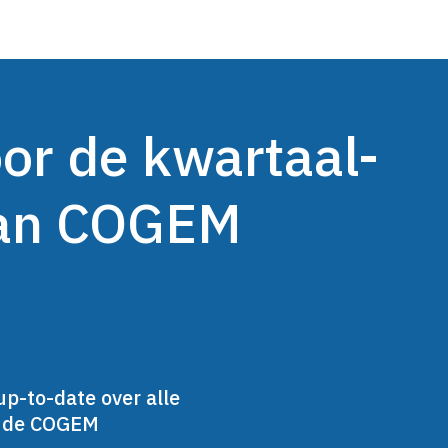
oor de kwartaal-
van COGEM
up-to-date over alle
n de COGEM