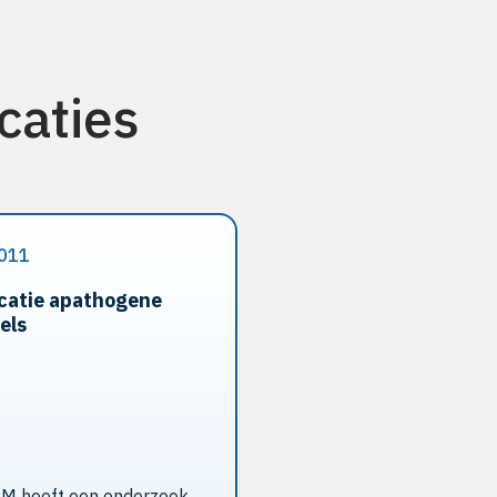
caties
011
icatie apathogene
els
M heeft een onderzoek