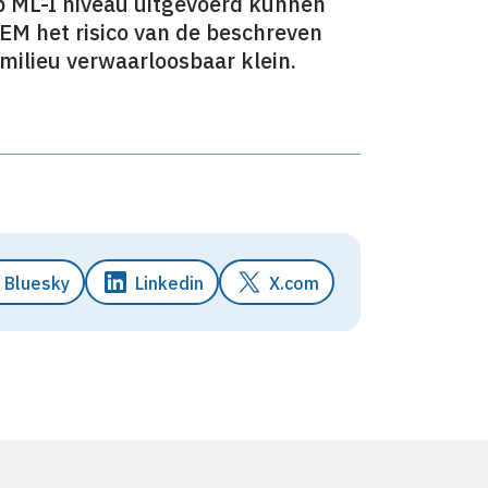
ML-I niveau uitgevoerd kunnen
EM het risico van de beschreven
ilieu verwaarloosbaar klein.
Bluesky
Linkedin
X.com