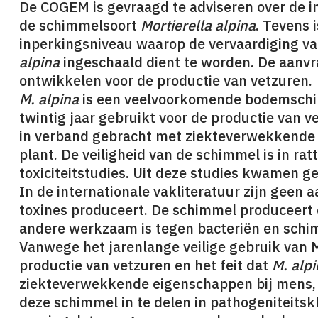
De COGEM is gevraagd te adviseren over de in
de schimmelsoort
Mortierella alpina
. Tevens 
inperkingsniveau waarop de vervaardiging va
alpina
ingeschaald dient te worden. De aanv
ontwikkelen voor de productie van vetzuren.
M. alpina
is een veelvoorkomende bodemschim
twintig jaar gebruikt voor de productie van v
in verband gebracht met ziekteverwekkende 
plant. De veiligheid van de schimmel is in ra
toxiciteitstudies. Uit deze studies kwamen g
In de internationale vakliteratuur zijn geen
toxines produceert. De schimmel produceert e
andere werkzaam is tegen bacteriën en schi
Vanwege het jarenlange veilige gebruik van M
productie van vetzuren en het feit dat
M. alpi
ziekteverwekkende eigenschappen bij mens, 
deze schimmel in te delen in pathogeniteitsk