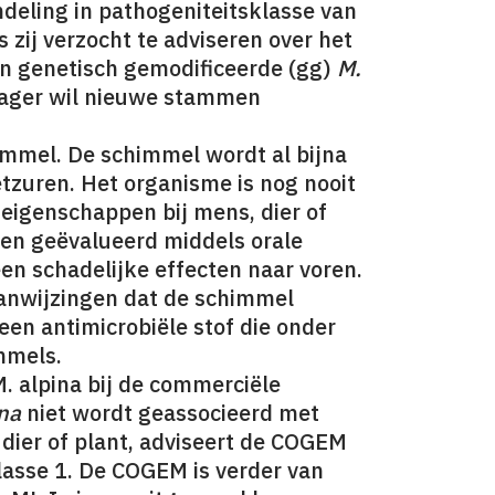
deling in pathogeniteitsklasse van
is zij verzocht te adviseren over het
n genetisch gemodificeerde (gg)
M.
rager wil nieuwe stammen
mel. De schimmel wordt al bijna
etzuren. Het organisme is nog nooit
eigenschappen bij mens, dier of
tten geëvalueerd middels orale
een schadelijke effecten naar voren.
 aanwijzingen dat de schimmel
en antimicrobiële stof die onder
mmels.
. alpina bij de commerciële
na
niet wordt geassocieerd met
dier of plant, adviseert de COGEM
lasse 1. De COGEM is verder van