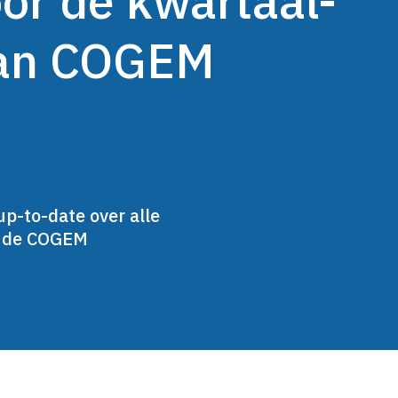
oor de kwartaal-
van COGEM
up-to-date over alle
n de COGEM