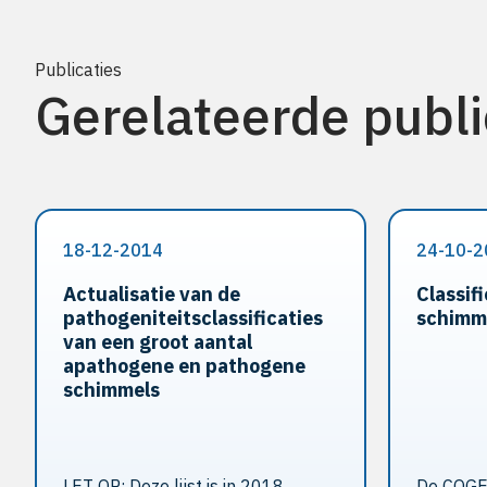
Publicaties
Gerelateerde publi
18-12-2014
24-10-2
Actualisatie van de
Classif
pathogeniteitsclassificaties
schimm
van een groot aantal
apathogene en pathogene
schimmels
LET OP: Deze lijst is in 2018
De COGE