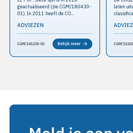
geactualiseerd (zie CGM/180430-
laten ui
01). In 2011 heeft de CO...
classific
ADVIEZEN
ADVIE
Bekijk meer
CGM/141218-03
CGM/11102