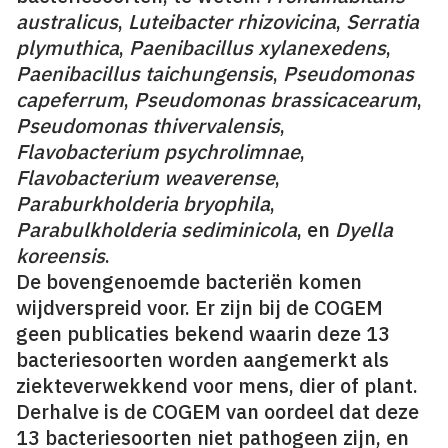
australicus
,
Luteibacter rhizovicina
,
Serratia
plymuthica
,
Paenibacillus xylanexedens
,
Paenibacillus taichungensis
,
Pseudomonas
capeferrum
,
Pseudomonas brassicacearum
,
Pseudomonas thivervalensis
,
Flavobacterium psychrolimnae
,
Flavobacterium weaverense
,
Paraburkholderia bryophila
,
Parabulkholderia sediminicola
, en
Dyella
koreensis
.
De bovengenoemde bacteriën komen
wijdverspreid voor. Er zijn bij de COGEM
geen publicaties bekend waarin deze 13
bacteriesoorten worden aangemerkt als
ziekteverwekkend voor mens, dier of plant.
Derhalve is de COGEM van oordeel dat deze
13 bacteriesoorten niet pathogeen zijn, en