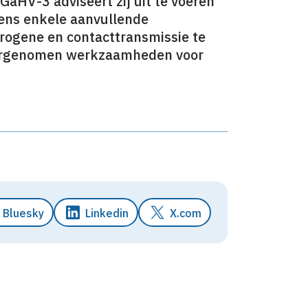
GaHV-3 adviseert zij uit te voeren
vens enkele aanvullende
rogene en contacttransmissie te
voorgenomen werkzaamheden voor
Bluesky
Linkedin
X.com