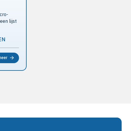
cro-
een lijst
EN
meer