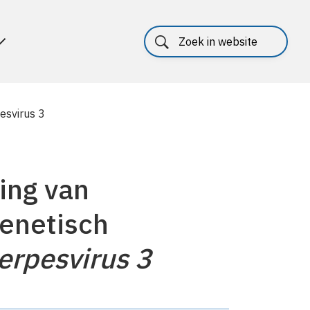
esvirus 3
ling van
enetisch
herpesvirus 3