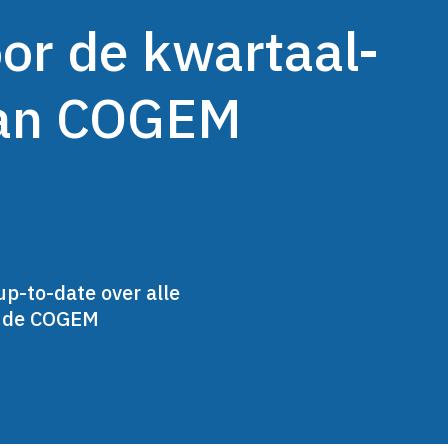
oor de kwartaal-
van COGEM
up-to-date over alle
n de COGEM