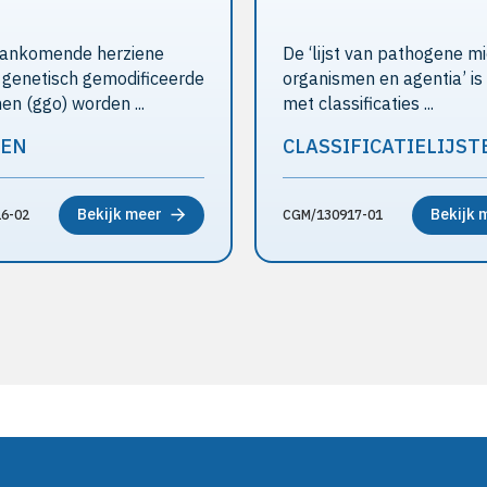
aankomende herziene
De ‘lijst van pathogene mi
 genetisch gemodificeerde
organismen en agentia’ is 
en (ggo) worden ...
met classificaties ...
ZEN
CLASSIFICATIELIJST
Bekijk meer
Bekijk 
6-02
CGM/130917-01