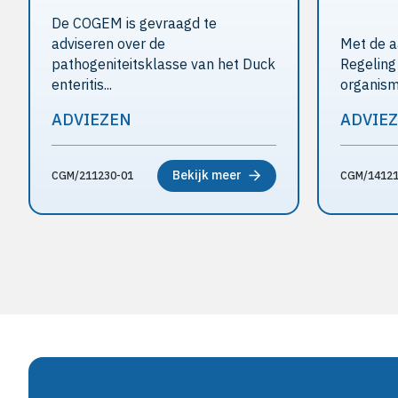
De COGEM is gevraagd te
adviseren over de
Met de 
pathogeniteitsklasse van het Duck
Regeling
enteritis...
organism
ADVIEZEN
ADVIE
Bekijk meer
CGM/211230-01
CGM/14121