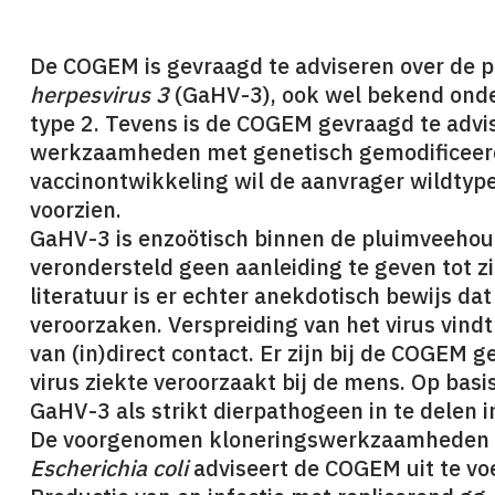
De COGEM is gevraagd te adviseren over de 
herpesvirus 3
(GaHV-3), ook wel bekend onde
type 2. Tevens is de COGEM gevraagd te advi
werkzaamheden met genetisch gemodificeerd
vaccinontwikkeling wil de aanvrager wildty
voorzien.
GaHV-3 is enzoötisch binnen de pluimveehou
verondersteld geen aanleiding te geven tot z
literatuur is er echter anekdotisch bewijs da
veroorzaken. Verspreiding van het virus vindt
van (in)direct contact. Er zijn bij de COGEM
virus ziekte veroorzaakt bij de mens. Op bas
GaHV-3 als strikt dierpathogeen in te delen i
De voorgenomen kloneringswerkzaamheden v
Escherichia coli
adviseert de COGEM uit te vo