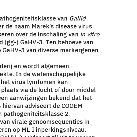
pathogeniteitsklasse van
Gallid
r de naam Marek’s disease virus
seren over de inschaling van
in vitro
 (gg-) GaHV-3. Ten behoeve van
pe GaHV-3 van diverse markergenen
derij en wordt algemeen
iekte. In de wetenschappelijke
t het virus lymfomen kan
 plaats via de lucht of door middel
 geen aanwijzingen bekend dat het
is hiervan adviseert de COGEM
n pathogeniteitsklasse 2.
an virale genoomsequenties in
eren op ML-I inperkingsniveau.