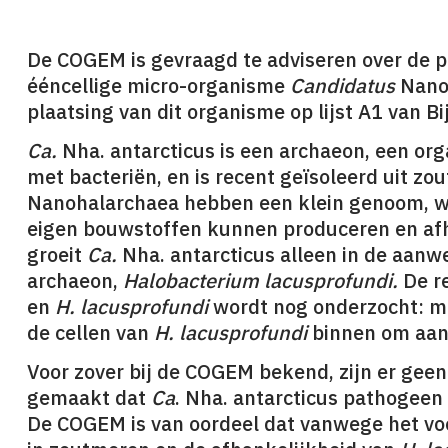
De COGEM is gevraagd te adviseren over de p
ééncellige micro-organisme
Candidatus
Nano
plaatsing van dit organisme op lijst A1 van B
Ca.
Nha. antarcticus is een archaeon, een o
met bacteriën, en is recent geïsoleerd uit zo
Nanohalarchaea hebben een klein genoom, w
eigen bouwstoffen kunnen produceren en afha
groeit
Ca.
Nha. antarcticus alleen in de aanw
archaeon,
Halobacterium lacusprofundi.
De r
en
H. lacusprofundi
wordt nog onderzocht: mo
de cellen van
H. lacusprofundi
binnen om aan
Voor zover bij de COGEM bekend, zijn er geen
gemaakt dat
Ca
. Nha. antarcticus pathogeen 
De COGEM is van oordeel dat vanwege het v