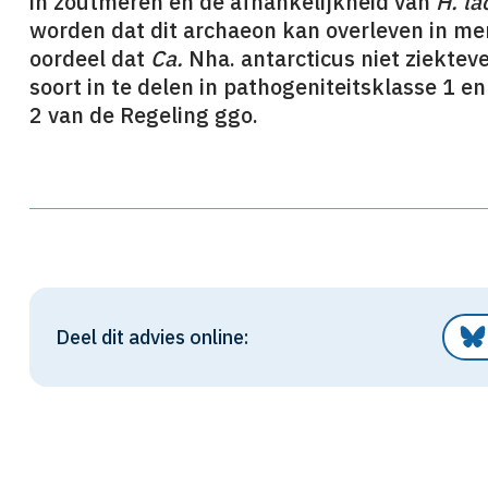
in zoutmeren en de afhankelijkheid van
H. la
worden dat dit archaeon kan overleven in men
oordeel dat
Ca.
Nha. antarcticus niet ziektev
soort in te delen in pathogeniteitsklasse 1 en
2 van de Regeling ggo.
Deel dit advies online: