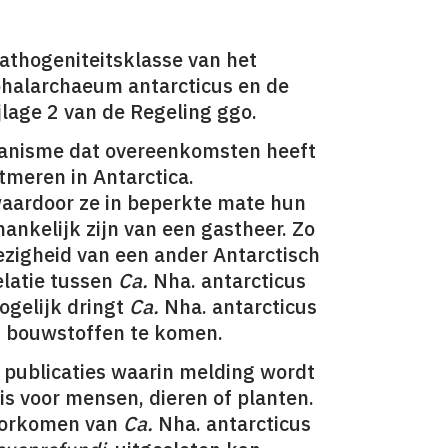
athogeniteitsklasse van het
halarchaeum antarcticus en de
ijlage 2 van de Regeling ggo.
rganisme dat overeenkomsten heeft
utmeren in Antarctica.
aardoor ze in beperkte mate hun
nkelijk zijn van een gastheer. Zo
ezigheid van een ander Antarctisch
elatie tussen
Ca.
Nha. antarcticus
gelijk dringt
Ca.
Nha. antarcticus
 bouwstoffen te komen.
 publicaties waarin melding wordt
is voor mensen, dieren of planten.
oorkomen van
Ca.
Nha. antarcticus