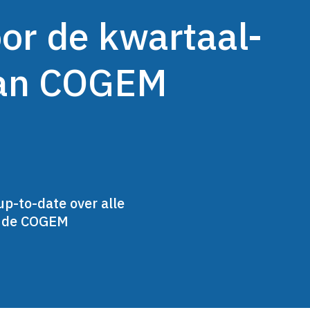
oor de kwartaal-
van COGEM
up-to-date over alle
n de COGEM