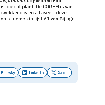
cusprofundi
, uitgesloten kan
s, dier of plant. De COGEM is van
erwekkend is en adviseert deze
 op te nemen in lijst A1 van Bijlage
Bluesky
Linkedin
X.com