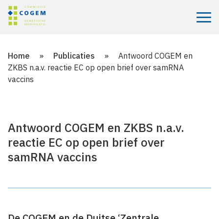
Menu
Home
»
Publicaties
»
Antwoord COGEM en
ZKBS n.a.v. reactie EC op open brief over samRNA
vaccins
Antwoord COGEM en ZKBS n.a.v.
reactie EC op open brief over
samRNA vaccins
De COGEM en de Duitse ‘Zentrale