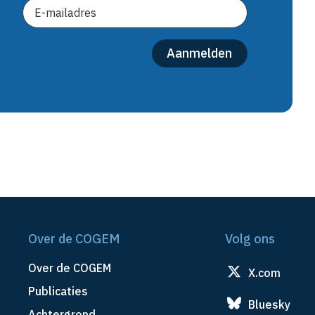
Over de COGEM
Volg ons
Over de COGEM
X.com
Publicaties
Bluesky
Achtergrond