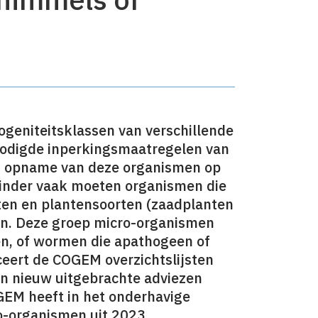
geniteitsklassen van verschillende
nodigde inperkingsmaatregelen van
et opname van deze organismen op
 Minder vaak moeten organismen die
eten en plantensoorten (zaadplanten
den. Deze groep micro-organismen
gen, of wormen die apathogeen of
liceert de COGEM overzichtslijsten
an nieuw uitgebrachte adviezen
GEM heeft in het onderhavige
ro-organismen uit 2023