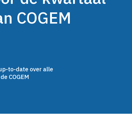
van COGEM
up-to-date over alle
n de COGEM