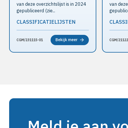
van deze overzichtslijst is in 2024
van deze 
gepubliceerd (zie...
gepublice
CLASSIFICATIELIJSTEN
CLASSI
Bekijk meer
CGM/231115-01
CGM/21122
Meld je aan v