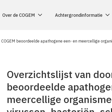
Over de COGEM
Achtergrondinformatie
de COGEM beoordeelde apathogene een- en meercellige organis
Overzichtslijst van do
beoordeelde apathoge
meercellige organisme
virussen, bacteriën, s