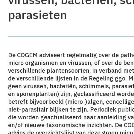
parasieten
De COGEM adviseert regelmatig over de patho
micro organismen en virussen, of over de be
verschillende plantensoorten, in verband m
de verschillende lijsten in de Regeling ggo.
geen virussen, bacteriën, schimmels, parasi
en sporenplanten) zijn, geclassificeerd wor
betreft bijvoorbeeld (micro-)algen, eencelli
niet-parasitair blijken te zijn. Periodiek pub
die worden geactualiseerd naar aanleiding v
en/of nieuwe taxonomische inzichten. De CO
advies de overzichtslijst van deze groep mic