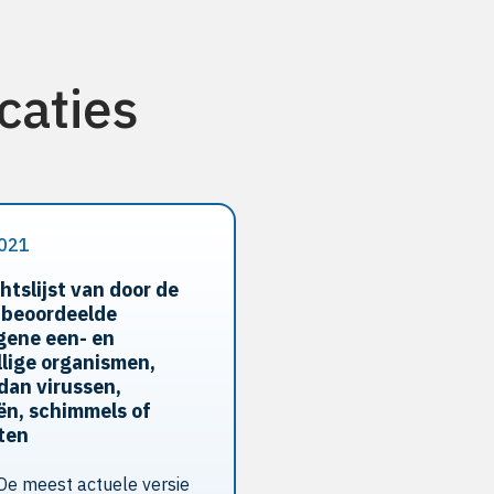
caties
021
htslijst van door de
beoordeelde
gene een- en
lige organismen,
dan virussen,
ën, schimmels of
ten
De meest actuele versie