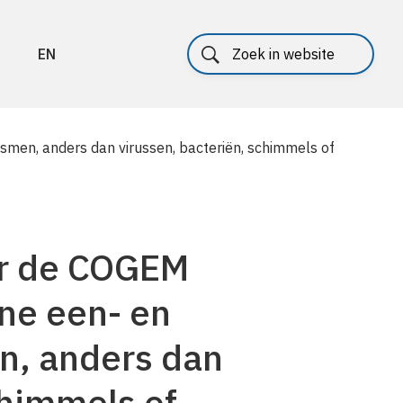
EN
men, anders dan virussen, bacteriën, schimmels of
or de COGEM
ne een- en
n, anders dan
chimmels of