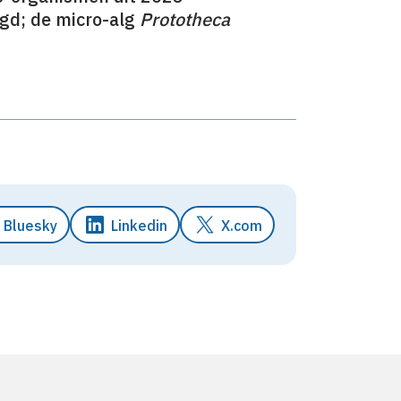
gd; de micro-alg
Prototheca
Bluesky
Linkedin
X.com