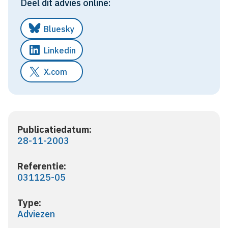
Deel dit advies online:
Bluesky
Linkedin
X.com
Publicatiedatum:
28-11-2003
Referentie:
031125-05
Type:
Adviezen