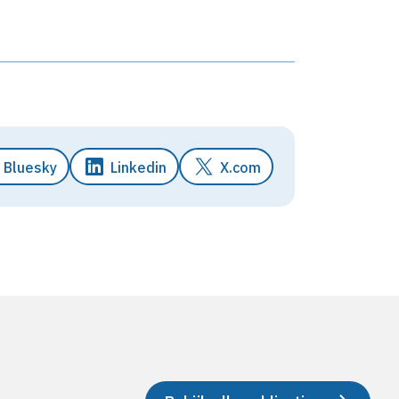
Bluesky
Linkedin
X.com