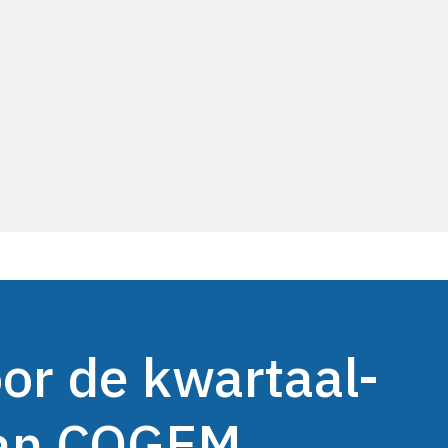
oor de kwartaal-
van COGEM